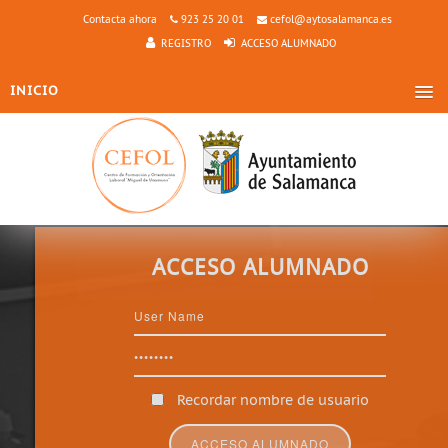
Contacta ahora
923 25 20 01
cefol@aytosalamanca.es
REGISTRO
ACCESO ALUMNADO
INICIO
LOCALIZACIÓN
OBJETIVOS
A QUIÉN SE DIRIGE
CARACTERÍSTICAS
INSCRIPCIÓN
ACCESO ALUMNADO
CURSOS
Recordar nombre de usuario