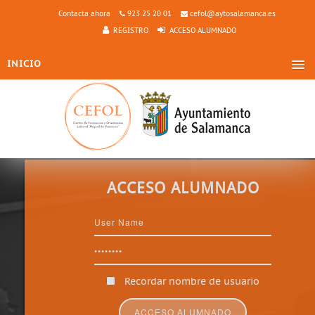
Contacta ahora
923 25 20 01
cefol@aytosalamanca.es
REGISTRO
ACCESO ALUMNADO
INICIO
LOCALIZACIÓN
OBJETIVOS
A QUIÉN SE DIRIGE
CARACTERÍSTICAS
INSCRIPCIÓN
ACCESO ALUMNADO
CURSOS
Recordar nombre de usuario