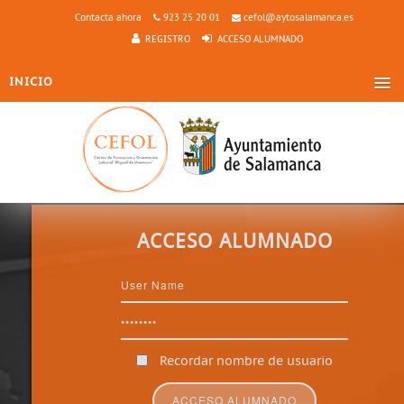
Contacta ahora
923 25 20 01
cefol@aytosalamanca.es
REGISTRO
ACCESO ALUMNADO
INICIO
LOCALIZACIÓN
OBJETIVOS
A QUIÉN SE DIRIGE
CARACTERÍSTICAS
INSCRIPCIÓN
ACCESO ALUMNADO
CURSOS
Recordar nombre de usuario